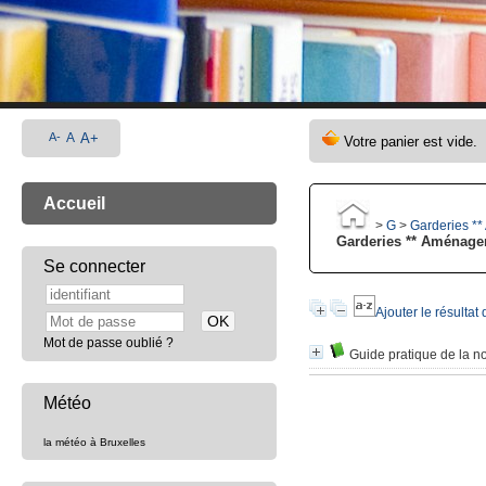
A-
A
A+
Accueil
>
G
>
Garderies *
Garderies ** Aménag
Se connecter
Ajouter le résultat
Mot de passe oublié ?
Guide pratique de la n
Météo
la météo à Bruxelles