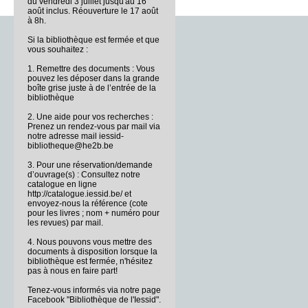
du vendredi 3 juillet jusqu'au 16
août inclus. Réouverture le 17 août
à 8h.
Si la bibliothèque est fermée et que
vous souhaitez :
1. Remettre des documents : Vous
pouvez les déposer dans la grande
boîte grise juste à de l’entrée de la
bibliothèque
2. Une aide pour vos recherches :
Prenez un rendez-vous par mail via
notre adresse mail iessid-
bibliotheque@he2b.be
3. Pour une réservation/demande
d’ouvrage(s) : Consultez notre
catalogue en ligne
http://catalogue.iessid.be/ et
envoyez-nous la référence (cote
pour les livres ; nom + numéro pour
les revues) par mail.
4. Nous pouvons vous mettre des
documents à disposition lorsque la
bibliothèque est fermée, n'hésitez
pas à nous en faire part!
Tenez-vous informés via notre page
Facebook "Bibliothèque de l'Iessid".