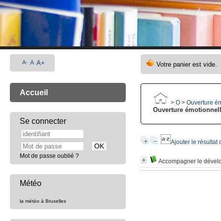
A-
A
A+
Accueil
>
O
>
Ouverture ém
Ouverture émotionnelle
Se connecter
Ajouter le résultat
Mot de passe oublié ?
Accompagner le dévelop
Météo
la météo à Bruxelles