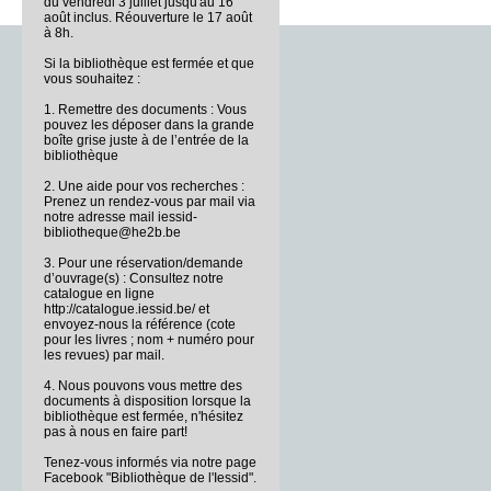
du vendredi 3 juillet jusqu'au 16
août inclus. Réouverture le 17 août
à 8h.
Si la bibliothèque est fermée et que
vous souhaitez :
1. Remettre des documents : Vous
pouvez les déposer dans la grande
boîte grise juste à de l’entrée de la
bibliothèque
2. Une aide pour vos recherches :
Prenez un rendez-vous par mail via
notre adresse mail iessid-
bibliotheque@he2b.be
3. Pour une réservation/demande
d’ouvrage(s) : Consultez notre
catalogue en ligne
http://catalogue.iessid.be/ et
envoyez-nous la référence (cote
pour les livres ; nom + numéro pour
les revues) par mail.
4. Nous pouvons vous mettre des
documents à disposition lorsque la
bibliothèque est fermée, n'hésitez
pas à nous en faire part!
Tenez-vous informés via notre page
Facebook "Bibliothèque de l'Iessid".