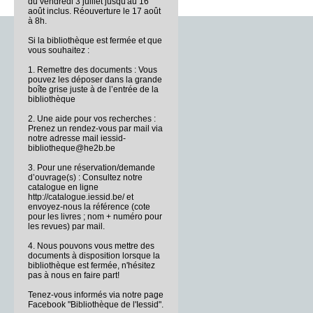
du vendredi 3 juillet jusqu'au 16
août inclus. Réouverture le 17 août
à 8h.
Si la bibliothèque est fermée et que
vous souhaitez :
1. Remettre des documents : Vous
pouvez les déposer dans la grande
boîte grise juste à de l’entrée de la
bibliothèque
2. Une aide pour vos recherches :
Prenez un rendez-vous par mail via
notre adresse mail iessid-
bibliotheque@he2b.be
3. Pour une réservation/demande
d’ouvrage(s) : Consultez notre
catalogue en ligne
http://catalogue.iessid.be/ et
envoyez-nous la référence (cote
pour les livres ; nom + numéro pour
les revues) par mail.
4. Nous pouvons vous mettre des
documents à disposition lorsque la
bibliothèque est fermée, n'hésitez
pas à nous en faire part!
Tenez-vous informés via notre page
Facebook "Bibliothèque de l'Iessid".