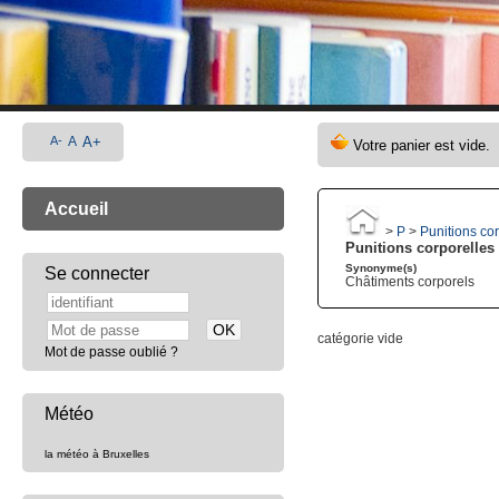
A-
A
A+
Accueil
>
P
>
Punitions co
Punitions corporelles
Synonyme(s)
Se connecter
Châtiments corporels
catégorie vide
Mot de passe oublié ?
Météo
la météo à Bruxelles