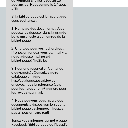
du vendredi 3 juillet jusqu'au 16
août inclus. Réouverture le 17 août
à 8h.
Si la bibliothèque est fermée et que
vous souhaitez :
1. Remettre des documents : Vous
pouvez les déposer dans la grande
boîte grise juste à de l’entrée de la
bibliothèque
2. Une aide pour vos recherches :
Prenez un rendez-vous par mail via
notre adresse mail iessid-
bibliotheque@he2b.be
3. Pour une réservation/demande
d’ouvrage(s) : Consultez notre
catalogue en ligne
http://catalogue.iessid.be/ et
envoyez-nous la référence (cote
pour les livres ; nom + numéro pour
les revues) par mail.
4. Nous pouvons vous mettre des
documents à disposition lorsque la
bibliothèque est fermée, n'hésitez
pas à nous en faire part!
Tenez-vous informés via notre page
Facebook "Bibliothèque de l'Iessid".