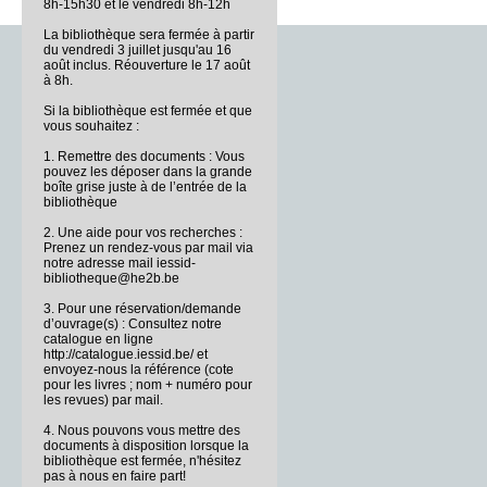
8h-15h30 et le vendredi 8h-12h
La bibliothèque sera fermée à partir
du vendredi 3 juillet jusqu'au 16
août inclus. Réouverture le 17 août
à 8h.
Si la bibliothèque est fermée et que
vous souhaitez :
1. Remettre des documents : Vous
pouvez les déposer dans la grande
boîte grise juste à de l’entrée de la
bibliothèque
2. Une aide pour vos recherches :
Prenez un rendez-vous par mail via
notre adresse mail iessid-
bibliotheque@he2b.be
3. Pour une réservation/demande
d’ouvrage(s) : Consultez notre
catalogue en ligne
http://catalogue.iessid.be/ et
envoyez-nous la référence (cote
pour les livres ; nom + numéro pour
les revues) par mail.
4. Nous pouvons vous mettre des
documents à disposition lorsque la
bibliothèque est fermée, n'hésitez
pas à nous en faire part!