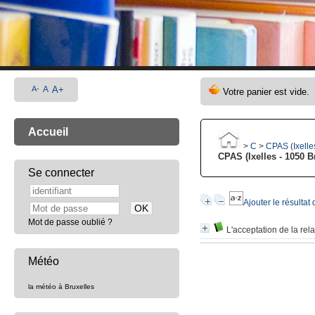
A-
A
A+
Accueil
>
C
>
CPAS (Ixelle
CPAS (Ixelles - 1050 B
Se connecter
Ajouter le résultat
Mot de passe oublié ?
L'acceptation de la rel
Météo
la météo à Bruxelles