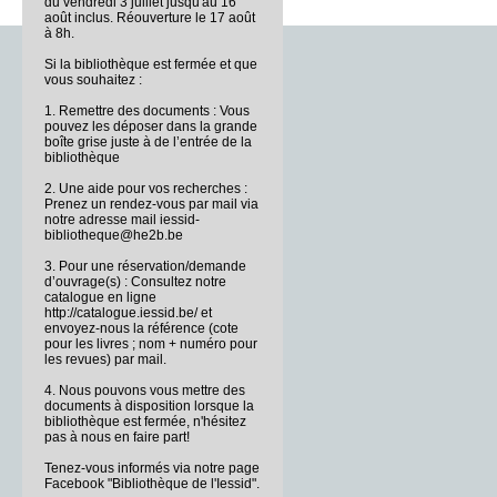
du vendredi 3 juillet jusqu'au 16
août inclus. Réouverture le 17 août
à 8h.
Si la bibliothèque est fermée et que
vous souhaitez :
1. Remettre des documents : Vous
pouvez les déposer dans la grande
boîte grise juste à de l’entrée de la
bibliothèque
2. Une aide pour vos recherches :
Prenez un rendez-vous par mail via
notre adresse mail iessid-
bibliotheque@he2b.be
3. Pour une réservation/demande
d’ouvrage(s) : Consultez notre
catalogue en ligne
http://catalogue.iessid.be/ et
envoyez-nous la référence (cote
pour les livres ; nom + numéro pour
les revues) par mail.
4. Nous pouvons vous mettre des
documents à disposition lorsque la
bibliothèque est fermée, n'hésitez
pas à nous en faire part!
Tenez-vous informés via notre page
Facebook "Bibliothèque de l'Iessid".