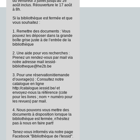
du vendredi 3 juillet jusqu'au 16
août inclus. Réouverture le 17 août
à 8h.
Si la bibliothèque est fermée et que
vous souhaitez :
1. Remettre des documents : Vous
pouvez les déposer dans la grande
boîte grise juste à de l’entrée de la
bibliothèque
2. Une aide pour vos recherches :
Prenez un rendez-vous par mail via
notre adresse mail iessid-
bibliotheque@he2b.be
3. Pour une réservation/demande
d’ouvrage(s) : Consultez notre
catalogue en ligne
http://catalogue.iessid.be/ et
envoyez-nous la référence (cote
pour les livres ; nom + numéro pour
les revues) par mail.
4. Nous pouvons vous mettre des
documents à disposition lorsque la
bibliothèque est fermée, n'hésitez
pas à nous en faire part!
Tenez-vous informés via notre page
Facebook "Bibliothèque de l'Iessid".