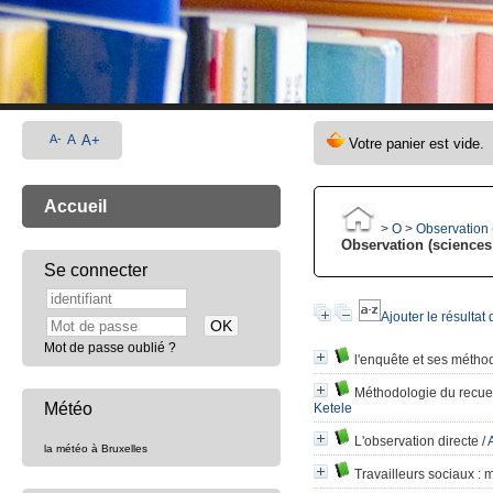
A-
A
A+
Accueil
>
O
>
Observation 
Observation (sciences
Se connecter
Ajouter le résultat
Mot de passe oublié ?
l'enquête et ses méthod
Méthodologie du recuei
Météo
Ketele
L'observation directe
/
la météo à Bruxelles
Travailleurs sociaux
: m