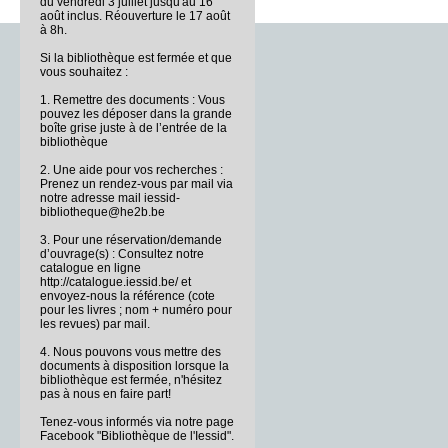
du vendredi 3 juillet jusqu'au 16
août inclus. Réouverture le 17 août
à 8h.
Si la bibliothèque est fermée et que
vous souhaitez :
1. Remettre des documents : Vous
pouvez les déposer dans la grande
boîte grise juste à de l’entrée de la
bibliothèque
2. Une aide pour vos recherches :
Prenez un rendez-vous par mail via
notre adresse mail iessid-
bibliotheque@he2b.be
3. Pour une réservation/demande
d’ouvrage(s) : Consultez notre
catalogue en ligne
http://catalogue.iessid.be/ et
envoyez-nous la référence (cote
pour les livres ; nom + numéro pour
les revues) par mail.
4. Nous pouvons vous mettre des
documents à disposition lorsque la
bibliothèque est fermée, n'hésitez
pas à nous en faire part!
Tenez-vous informés via notre page
Facebook "Bibliothèque de l'Iessid".