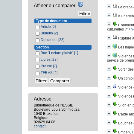
Affiner ou comparer
Le bracel
A Charler
Type de document
Comment a
Article
[5]
culturelles ?"
/
N
Bulletin
[2]
Rupture à
Document
[28]
Section
Les impact
Bac "Lecture plaisir"
[1]
Violences
Livres
[23]
service de premi
Presse
[7]
Sortir de
TFE AS
[4]
Un conjoin
Violence 
Violences
Adresse
Bibliothèque de l'IESSID
Si on en pa
Boulevard Louis Schmidt 2a
1040 Bruxelles
L'aide aux
Belgique
02/629.04.08
Bouches 
contact
Empan, 12