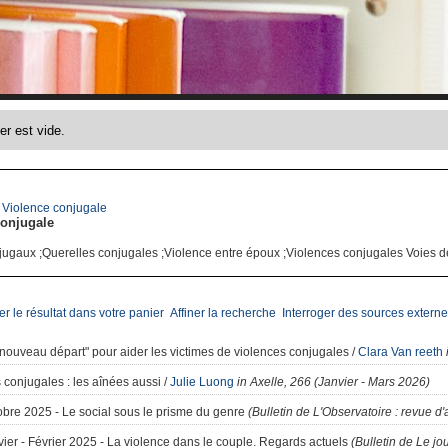
>
Violence conjugale
conjugale
njugaux ;Querelles conjugales ;Violence entre époux ;Violences conjugales Voies de
er le résultat dans votre panier
Affiner la recherche
Interroger des sources externe
nouveau départ" pour aider les victimes de violences conjugales
/
Clara Van reeth
 conjugales
: les aînées aussi
/
Julie Luong
in Axelle, 266 (Janvier - Mars 2026)
obre 2025 - Le social sous le prisme du genre
(Bulletin de L'Observatoire : revue d
vier - Février 2025 - La violence dans le couple. Regards actuels
(Bulletin de Le j