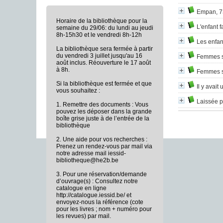
Empan, 73
Horaire de la bibliothèque pour la
L'enfant f
semaine du 29/06: du lundi au jeudi
8h-15h30 et le vendredi 8h-12h
Les enfan
La bibliothèque sera fermée à partir
du vendredi 3 juillet jusqu'au 16
Femmes s
août inclus. Réouverture le 17 août
à 8h.
Femmes s
Si la bibliothèque est fermée et que
Il y avait
vous souhaitez :
Laissée p
1. Remettre des documents : Vous
pouvez les déposer dans la grande
boîte grise juste à de l’entrée de la
bibliothèque
2. Une aide pour vos recherches :
Prenez un rendez-vous par mail via
notre adresse mail iessid-
bibliotheque@he2b.be
3. Pour une réservation/demande
d’ouvrage(s) : Consultez notre
catalogue en ligne
http://catalogue.iessid.be/ et
envoyez-nous la référence (cote
pour les livres ; nom + numéro pour
les revues) par mail.