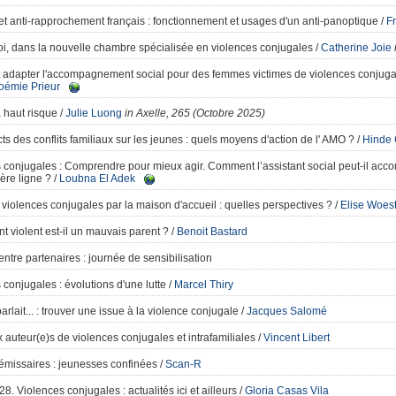
et anti-rapprochement français
: fonctionnement et usages d'un anti-panoptique
/
Fr
oi, dans la nouvelle chambre spécialisée en violences conjugales
/
Catherine Joie
dapter l'accompagnement social pour des femmes victimes de violences conjugale
oémie Prieur
 haut risque
/
Julie Luong
in Axelle, 265 (Octobre 2025)
s des conflits familiaux sur les jeunes : quels moyens d'action de l' AMO ?
/
Hinde 
 conjugales : Comprendre pour mieux agir. Comment l’assistant social peut-il ac
ère ligne ?
/
Loubna El Adek
s violences conjugales par la maison d'accueil
: quelles perspectives ?
/
Elise Woest
t violent est-il un mauvais parent ?
/
Benoit Bastard
entre partenaires
: journée de sensibilisation
 conjugales
: évolutions d'une lutte
/
Marcel Thiry
rlait...
: trouver une issue à la violence conjugale
/
Jacques Salomé
 auteur(e)s de violences conjugales et intrafamiliales
/
Vincent Libert
émissaires
: jeunesses confinées
/
Scan-R
8. Violences conjugales
: actualités ici et ailleurs
/
Gloria Casas Vila