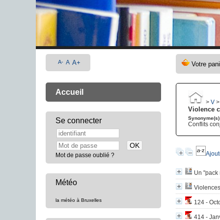
A-
A
A+
Accueil
>
V
Violence 
Synonyme(s)
Se connecter
Conflits co
Ajout
Mot de passe oublié ?
Un "pack 
Météo
Violences
la météo à Bruxelles
124 - Oct
414 - Jan