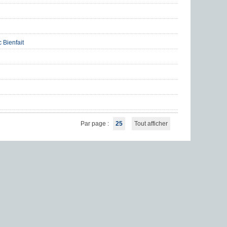
 Bienfait
Par page :
25
Tout afficher