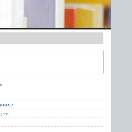
s
e Beaud
igent