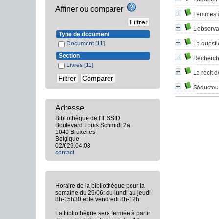
Affiner ou comparer
Femmes à
L'observa
Type de document
Document
[11]
Le questi
Section
Recherche
Livres
[11]
Le récit d
Séducteur
Adresse
Bibliothèque de l'IESSID
Boulevard Louis Schmidt 2a
1040 Bruxelles
Belgique
02/629.04.08
contact
Horaire de la bibliothèque pour la
semaine du 29/06: du lundi au jeudi
8h-15h30 et le vendredi 8h-12h
La bibliothèque sera fermée à partir