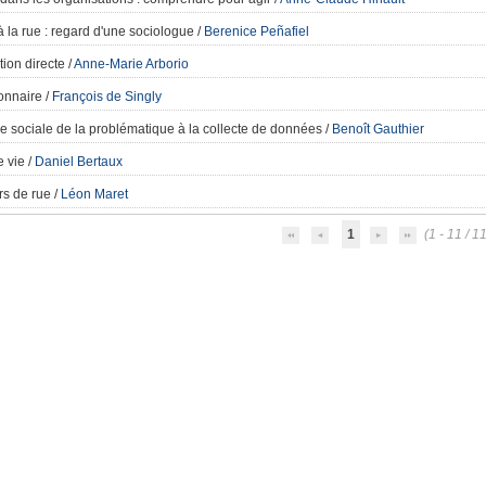
 la rue
: regard d'une sociologue
/
Berenice Peñafiel
tion directe
/
Anne-Marie Arborio
onnaire
/
François de Singly
 sociale de la problématique à la collecte de données
/
Benoît Gauthier
e vie
/
Daniel Bertaux
s de rue
/
Léon Maret
1
(1 - 11 / 11