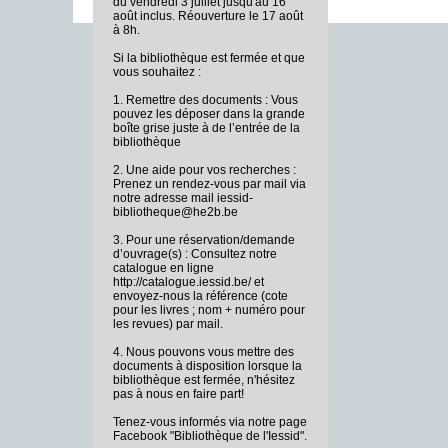
du vendredi 3 juillet jusqu'au 16
août inclus. Réouverture le 17 août
à 8h.
Si la bibliothèque est fermée et que
vous souhaitez :
1. Remettre des documents : Vous
pouvez les déposer dans la grande
boîte grise juste à de l’entrée de la
bibliothèque
2. Une aide pour vos recherches :
Prenez un rendez-vous par mail via
notre adresse mail iessid-
bibliotheque@he2b.be
3. Pour une réservation/demande
d’ouvrage(s) : Consultez notre
catalogue en ligne
http://catalogue.iessid.be/ et
envoyez-nous la référence (cote
pour les livres ; nom + numéro pour
les revues) par mail.
4. Nous pouvons vous mettre des
documents à disposition lorsque la
bibliothèque est fermée, n'hésitez
pas à nous en faire part!
Tenez-vous informés via notre page
Facebook "Bibliothèque de l'Iessid".