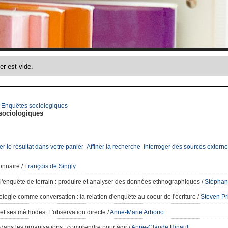
>
Enquêtes sociologiques
sociologiques
er le résultat dans votre panier
Affiner la recherche
Interroger des sources externe
onnaire
/
François de Singly
l'enquête de terrain
: produire et analyser des données ethnographiques
/
Stéphan
ologie comme conversation
: la relation d'enquête au coeur de l'écriture
/
Steven Pr
 et ses méthodes. L'observation directe
/
Anne-Marie Arborio
dans les organisations
: comprendre pour agir
/
Anne-Claude Hinault