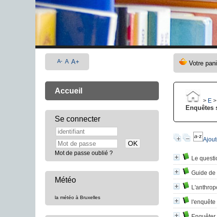
A-
A
A+
Accueil
>
E
Enquêtes 
Se connecter
Ajout
Mot de passe oublié ?
Le questi
Guide de 
Météo
L'anthrop
la météo à Bruxelles
l'enquête
Enquêter 