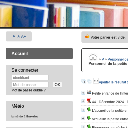
A-
A
A+
Accueil
>
P
>
Personnel de
Personnel de la petite
Se connecter
Ajouter le résultat
Mot de passe oublié ?
Petite enfance de l'inten
44 - Décembre 2024 - Da
Météo
L'accueil de la petite 
la météo à Bruxelles
Accueillir la petite enf
Bienvenue en crèche
/