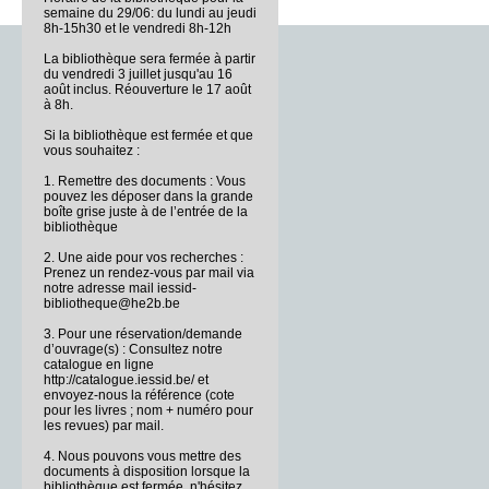
semaine du 29/06: du lundi au jeudi
8h-15h30 et le vendredi 8h-12h
La bibliothèque sera fermée à partir
du vendredi 3 juillet jusqu'au 16
août inclus. Réouverture le 17 août
à 8h.
Si la bibliothèque est fermée et que
vous souhaitez :
1. Remettre des documents : Vous
pouvez les déposer dans la grande
boîte grise juste à de l’entrée de la
bibliothèque
2. Une aide pour vos recherches :
Prenez un rendez-vous par mail via
notre adresse mail iessid-
bibliotheque@he2b.be
3. Pour une réservation/demande
d’ouvrage(s) : Consultez notre
catalogue en ligne
http://catalogue.iessid.be/ et
envoyez-nous la référence (cote
pour les livres ; nom + numéro pour
les revues) par mail.
4. Nous pouvons vous mettre des
documents à disposition lorsque la
bibliothèque est fermée, n'hésitez