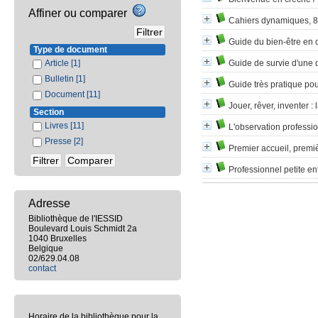
Affiner ou comparer
Cahiers dynamiques, 85.
Guide du bien-être en 
Type de document
Article
[1]
Guide de survie d'une d
Bulletin
[1]
Guide très pratique pou
Document
[11]
Jouer, rêver, inventer
: 
Section
Livres
[11]
L'observation professi
Presse
[2]
Premier accueil, premi
Professionnel petite e
Adresse
Bibliothèque de l'IESSID
Boulevard Louis Schmidt 2a
1040 Bruxelles
Belgique
02/629.04.08
contact
Horaire de la bibliothèque pour la