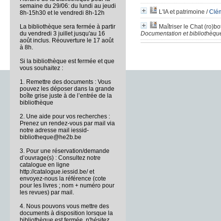
semaine du 29/06: du lundi au jeudi
L'IA et patrimoine
/
Clé
8h-15h30 et le vendredi 8h-12h
La bibliothèque sera fermée à partir
Maîtriser le Chat (ro)bo
du vendredi 3 juillet jusqu'au 16
Documentation et bibliothèque
août inclus. Réouverture le 17 août
à 8h.
Si la bibliothèque est fermée et que
vous souhaitez :
1. Remettre des documents : Vous
pouvez les déposer dans la grande
boîte grise juste à de l’entrée de la
bibliothèque
2. Une aide pour vos recherches :
Prenez un rendez-vous par mail via
notre adresse mail iessid-
bibliotheque@he2b.be
3. Pour une réservation/demande
d’ouvrage(s) : Consultez notre
catalogue en ligne
http://catalogue.iessid.be/ et
envoyez-nous la référence (cote
pour les livres ; nom + numéro pour
les revues) par mail.
4. Nous pouvons vous mettre des
documents à disposition lorsque la
bibliothèque est fermée, n'hésitez