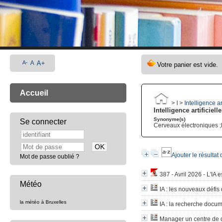
A-
A
A+
Accueil
>
I
>
Intelligence art
Intelligence artificielle
Synonyme(s)
Se connecter
Cerveaux électroniques ;M
Ajouter le résultat
Mot de passe oublié ?
387 - Avril 2026 - L'IA 
Météo
IA
: les nouveaux défis d
la météo à Bruxelles
IA
: la recherche docum
Manager un centre de d