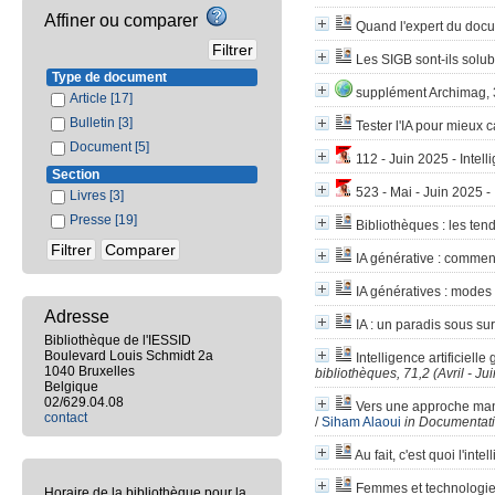
Affiner ou comparer
Quand l'expert du docum
Les SIGB sont-ils solub
Type de document
supplément Archimag, 3
Article
[17]
Bulletin
[3]
Tester l'IA pour mieux 
Document
[5]
112 - Juin 2025 - Intelli
Section
523 - Mai - Juin 2025 -
Livres
[3]
Presse
[19]
Bibliothèques
: les ten
IA générative
: comment
IA génératives
: modes d
Adresse
IA
: un paradis sous sur
Bibliothèque de l'IESSID
Boulevard Louis Schmidt 2a
Intelligence artificiell
1040 Bruxelles
bibliothèques, 71,2 (Avril - Ju
Belgique
02/629.04.08
Vers une approche man
contact
/
Siham Alaoui
in Documentati
Au fait, c'est quoi l'intel
Femmes et technologi
Horaire de la bibliothèque pour la