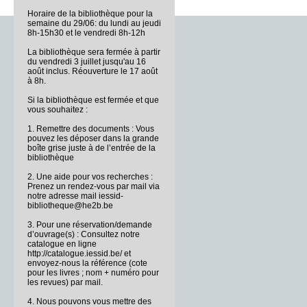
Horaire de la bibliothèque pour la
semaine du 29/06: du lundi au jeudi
8h-15h30 et le vendredi 8h-12h
La bibliothèque sera fermée à partir
du vendredi 3 juillet jusqu'au 16
août inclus. Réouverture le 17 août
à 8h.
Si la bibliothèque est fermée et que
vous souhaitez :
1. Remettre des documents : Vous
pouvez les déposer dans la grande
boîte grise juste à de l’entrée de la
bibliothèque
2. Une aide pour vos recherches :
Prenez un rendez-vous par mail via
notre adresse mail iessid-
bibliotheque@he2b.be
3. Pour une réservation/demande
d’ouvrage(s) : Consultez notre
catalogue en ligne
http://catalogue.iessid.be/ et
envoyez-nous la référence (cote
pour les livres ; nom + numéro pour
les revues) par mail.
4. Nous pouvons vous mettre des