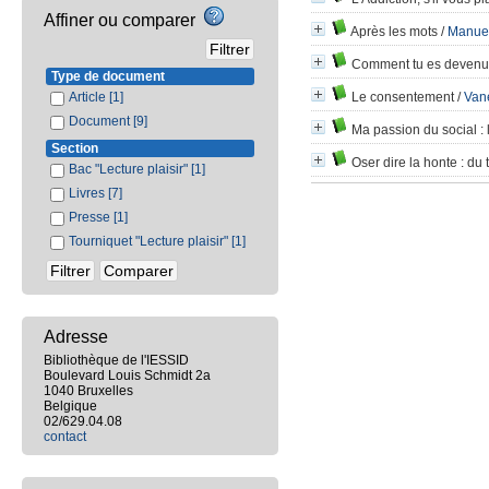
Affiner ou comparer
Après les mots
/
Manue
Comment tu es devenue
Type de document
Article
[1]
Le consentement
/
Van
Document
[9]
Ma passion du social
: 
Section
Oser dire la honte
: du 
Bac "Lecture plaisir"
[1]
Livres
[7]
Presse
[1]
Tourniquet "Lecture plaisir"
[1]
Adresse
Bibliothèque de l'IESSID
Boulevard Louis Schmidt 2a
1040 Bruxelles
Belgique
02/629.04.08
contact