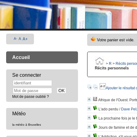
A-
A
A+
Accueil
>
R
>
Récits perso
Récits personnels
Se connecter
Ajouter le résultat
Mot de passe oublié ?
Afrique de l'Ouest. Por
L'ado perdu
/
Dave Pel
Météo
La prochaine fois je le t
la météo à Bruxelles
Jours de famine et de 
L'Addiction, s'il vous pla