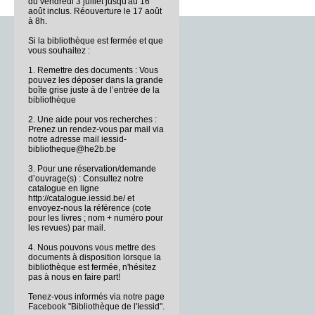
du vendredi 3 juillet jusqu'au 16
août inclus. Réouverture le 17 août
à 8h.
Si la bibliothèque est fermée et que
vous souhaitez :
1. Remettre des documents : Vous
pouvez les déposer dans la grande
boîte grise juste à de l’entrée de la
bibliothèque
2. Une aide pour vos recherches :
Prenez un rendez-vous par mail via
notre adresse mail iessid-
bibliotheque@he2b.be
3. Pour une réservation/demande
d’ouvrage(s) : Consultez notre
catalogue en ligne
http://catalogue.iessid.be/ et
envoyez-nous la référence (cote
pour les livres ; nom + numéro pour
les revues) par mail.
4. Nous pouvons vous mettre des
documents à disposition lorsque la
bibliothèque est fermée, n'hésitez
pas à nous en faire part!
Tenez-vous informés via notre page
Facebook "Bibliothèque de l'Iessid".