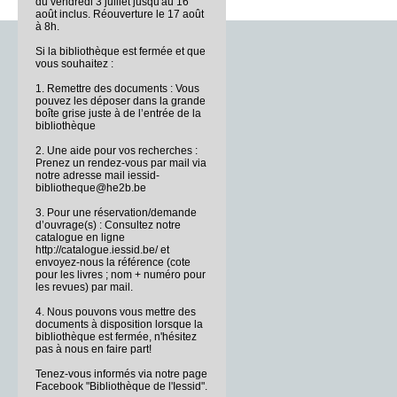
du vendredi 3 juillet jusqu'au 16
août inclus. Réouverture le 17 août
à 8h.
Si la bibliothèque est fermée et que
vous souhaitez :
1. Remettre des documents : Vous
pouvez les déposer dans la grande
boîte grise juste à de l’entrée de la
bibliothèque
2. Une aide pour vos recherches :
Prenez un rendez-vous par mail via
notre adresse mail iessid-
bibliotheque@he2b.be
3. Pour une réservation/demande
d’ouvrage(s) : Consultez notre
catalogue en ligne
http://catalogue.iessid.be/ et
envoyez-nous la référence (cote
pour les livres ; nom + numéro pour
les revues) par mail.
4. Nous pouvons vous mettre des
documents à disposition lorsque la
bibliothèque est fermée, n'hésitez
pas à nous en faire part!
Tenez-vous informés via notre page
Facebook "Bibliothèque de l'Iessid".