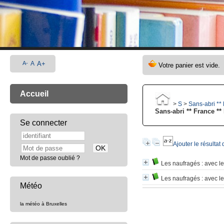
A-
A
A+
Accueil
>
S
>
Sans-abri ** 
Sans-abri ** France **
Se connecter
Ajouter le résultat
Mot de passe oublié ?
Les naufragés
: avec l
Les naufragés
: avec l
Météo
la météo à Bruxelles