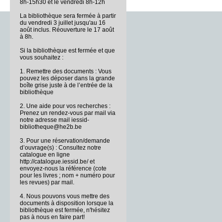
8h-15h30 et le vendredi 8h-12h
La bibliothèque sera fermée à partir
du vendredi 3 juillet jusqu'au 16
août inclus. Réouverture le 17 août
à 8h.
Si la bibliothèque est fermée et que
vous souhaitez :
1. Remettre des documents : Vous
pouvez les déposer dans la grande
boîte grise juste à de l’entrée de la
bibliothèque
2. Une aide pour vos recherches :
Prenez un rendez-vous par mail via
notre adresse mail iessid-
bibliotheque@he2b.be
3. Pour une réservation/demande
d’ouvrage(s) : Consultez notre
catalogue en ligne
http://catalogue.iessid.be/ et
envoyez-nous la référence (cote
pour les livres ; nom + numéro pour
les revues) par mail.
4. Nous pouvons vous mettre des
documents à disposition lorsque la
bibliothèque est fermée, n'hésitez
pas à nous en faire part!