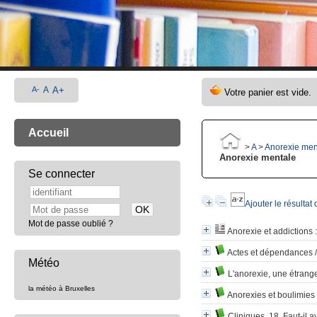
A-
A
A+
Accueil
>
A
>
Anorexie men
Anorexie mentale
Se connecter
Ajouter le résultat
Mot de passe oublié ?
Anorexie et addictions
:
Actes et dépendances
Météo
L'anorexie, une étrang
la météo à Bruxelles
Anorexies et boulimies
Cliniques, 18. Faut-il a