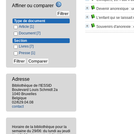
Affiner ou comparer
Devenir anorexique
: u
L'enfant qui se laissait
Type de document
Article
[1]
Souvenirs d'anorexie
: 
Document
[7]
Section
Livres
[7]
Presse
[1]
Adresse
Bibliothèque de l'IESSID
Boulevard Louis Schmidt 2a
1040 Bruxelles
Belgique
02/629.04.08
contact
Horaire de la bibliothèque pour la
semaine du 29/06: du lundi au jeudi