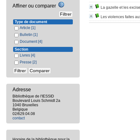
Affiner ou comparer
La gazelle et les excis
Les violences faites a
Type de document
Article
[1]
Bulletin
[1]
Document
[4]
Section
Livres
[4]
Presse
[2]
Adresse
Bibliothèque de l'IESSID
Boulevard Louis Schmidt 2a
1040 Bruxelles
Belgique
02/629.04.08
contact
Horaire de la bibliothèque pour la