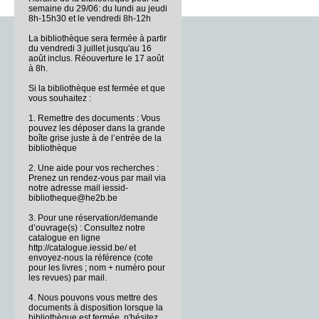
semaine du 29/06: du lundi au jeudi
8h-15h30 et le vendredi 8h-12h
La bibliothèque sera fermée à partir
du vendredi 3 juillet jusqu'au 16
août inclus. Réouverture le 17 août
à 8h.
Si la bibliothèque est fermée et que
vous souhaitez :
1. Remettre des documents : Vous
pouvez les déposer dans la grande
boîte grise juste à de l’entrée de la
bibliothèque
2. Une aide pour vos recherches :
Prenez un rendez-vous par mail via
notre adresse mail iessid-
bibliotheque@he2b.be
3. Pour une réservation/demande
d’ouvrage(s) : Consultez notre
catalogue en ligne
http://catalogue.iessid.be/ et
envoyez-nous la référence (cote
pour les livres ; nom + numéro pour
les revues) par mail.
4. Nous pouvons vous mettre des
documents à disposition lorsque la
bibliothèque est fermée, n'hésitez