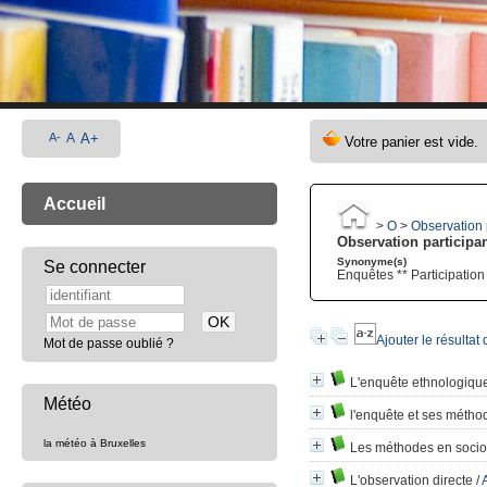
A-
A
A+
Accueil
>
O
>
Observation 
Observation participa
Synonyme(s)
Se connecter
Enquêtes ** Participation
Ajouter le résultat
Mot de passe oublié ?
L'enquête ethnologique
Météo
l'enquête et ses méthod
la météo à Bruxelles
Les méthodes en socio
L'observation directe
/