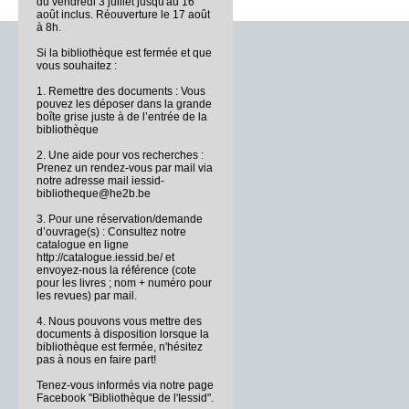
du vendredi 3 juillet jusqu'au 16
août inclus. Réouverture le 17 août
à 8h.
Si la bibliothèque est fermée et que
vous souhaitez :
1. Remettre des documents : Vous
pouvez les déposer dans la grande
boîte grise juste à de l’entrée de la
bibliothèque
2. Une aide pour vos recherches :
Prenez un rendez-vous par mail via
notre adresse mail iessid-
bibliotheque@he2b.be
3. Pour une réservation/demande
d’ouvrage(s) : Consultez notre
catalogue en ligne
http://catalogue.iessid.be/ et
envoyez-nous la référence (cote
pour les livres ; nom + numéro pour
les revues) par mail.
4. Nous pouvons vous mettre des
documents à disposition lorsque la
bibliothèque est fermée, n'hésitez
pas à nous en faire part!
Tenez-vous informés via notre page
Facebook "Bibliothèque de l'Iessid".