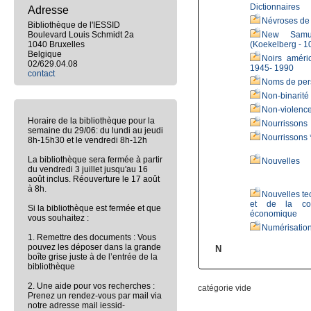
Dictionnaires
Adresse
Névroses de
Bibliothèque de l'IESSID
Boulevard Louis Schmidt 2a
New Samus
1040 Bruxelles
(Koekelberg - 1
Belgique
Noirs améric
02/629.04.08
1945- 1990
contact
Noms de per
Non-binarité
Non-violenc
Horaire de la bibliothèque pour la
Nourrissons
semaine du 29/06: du lundi au jeudi
Nourrissons 
8h-15h30 et le vendredi 8h-12h
La bibliothèque sera fermée à partir
Nouvelles
du vendredi 3 juillet jusqu'au 16
août inclus. Réouverture le 17 août
à 8h.
Nouvelles te
et de la com
Si la bibliothèque est fermée et que
économique
vous souhaitez :
Numérisatio
1. Remettre des documents : Vous
pouvez les déposer dans la grande
N
boîte grise juste à de l’entrée de la
bibliothèque
2. Une aide pour vos recherches :
catégorie vide
Prenez un rendez-vous par mail via
notre adresse mail iessid-