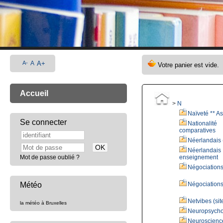
A-
A
A+
Accueil
>
N
Naïveté ** As
Se connecter
Nationalit
comparatives
Néerlandais 
Néerlandai
Mot de passe oublié ?
enseignement
Négociation
Météo
Négociations
Netvibes (si
la météo à Bruxelles
Neuropsycho
Neurosci