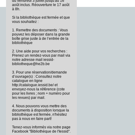
du vendredi 3 juillet jusqu'au 16
août inclus. Réouverture le 17 août
à 8h.
Si la bibliothèque est fermée et que
vous souhaitez :
1. Remettre des documents : Vous
pouvez les déposer dans la grande
boîte grise juste à de l’entrée de la
bibliothèque
2. Une aide pour vos recherches :
Prenez un rendez-vous par mail via
notre adresse mail iessid-
bibliotheque@he2b.be
3. Pour une réservation/demande
d’ouvrage(s) : Consultez notre
catalogue en ligne
http://catalogue.iessid.be/ et
envoyez-nous la référence (cote
pour les livres ; nom + numéro pour
les revues) par mail.
4. Nous pouvons vous mettre des
documents à disposition lorsque la
bibliothèque est fermée, n'hésitez
pas à nous en faire part!
Tenez-vous informés via notre page
Facebook "Bibliothèque de l'Iessid".