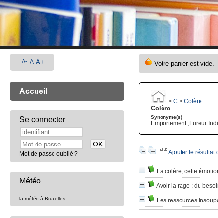
A-
A
A+
Accueil
>
C
>
Colère
Colère
Synonyme(s)
Se connecter
Emportement ;Fureur Ind
Ajouter le résultat
Mot de passe oublié ?
La colère, cette émoti
Météo
Avoir la rage
: du besoin
la météo à Bruxelles
Les ressources insoup