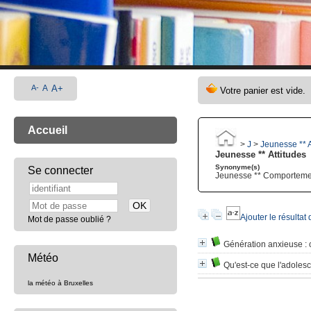
A-
A
A+
Accueil
>
J
>
Jeunesse ** A
Jeunesse ** Attitudes
Synonyme(s)
Se connecter
Jeunesse ** Comporteme
Ajouter le résultat
Mot de passe oublié ?
Génération anxieuse
: 
Météo
Qu'est-ce que l'adoles
la météo à Bruxelles