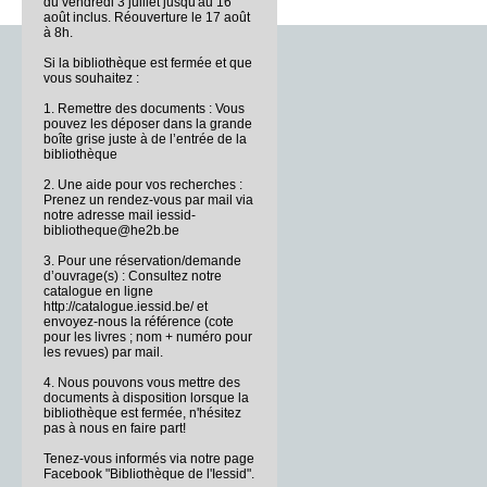
du vendredi 3 juillet jusqu'au 16
août inclus. Réouverture le 17 août
à 8h.
Si la bibliothèque est fermée et que
vous souhaitez :
1. Remettre des documents : Vous
pouvez les déposer dans la grande
boîte grise juste à de l’entrée de la
bibliothèque
2. Une aide pour vos recherches :
Prenez un rendez-vous par mail via
notre adresse mail iessid-
bibliotheque@he2b.be
3. Pour une réservation/demande
d’ouvrage(s) : Consultez notre
catalogue en ligne
http://catalogue.iessid.be/ et
envoyez-nous la référence (cote
pour les livres ; nom + numéro pour
les revues) par mail.
4. Nous pouvons vous mettre des
documents à disposition lorsque la
bibliothèque est fermée, n'hésitez
pas à nous en faire part!
Tenez-vous informés via notre page
Facebook "Bibliothèque de l'Iessid".