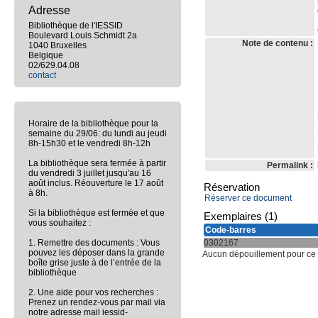
Adresse
Bibliothèque de l'IESSID
Boulevard Louis Schmidt 2a
Note de contenu :
1040 Bruxelles
Belgique
02/629.04.08
contact
Horaire de la bibliothèque pour la
semaine du 29/06: du lundi au jeudi
8h-15h30 et le vendredi 8h-12h
La bibliothèque sera fermée à partir
Permalink :
du vendredi 3 juillet jusqu'au 16
août inclus. Réouverture le 17 août
Réservation
à 8h.
Réserver ce document
Si la bibliothèque est fermée et que
Exemplaires (1)
vous souhaitez :
Code-barres
1. Remettre des documents : Vous
0302167
pouvez les déposer dans la grande
Aucun dépouillement pour ce b
boîte grise juste à de l’entrée de la
bibliothèque
2. Une aide pour vos recherches :
Prenez un rendez-vous par mail via
notre adresse mail iessid-