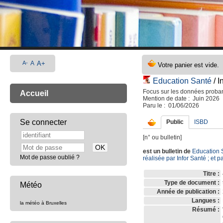
A-
A
A+
Education Santé
/ I
Focus sur les données proba
Accueil
Mention de date : Juin 2026
Paru le : 01/06/2026
Se connecter
Public
ISBD
[n° ou bulletin]
est un bulletin de
Education 
Mot de passe oublié ?
réalisée par Infor Santé ; et 
Titre :
Type de document :
Météo
Année de publication :
Langues :
la météo à Bruxelles
Résumé :