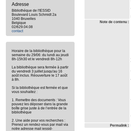
Adresse
Bibliothèque de l'IESSID
Boulevard Louis Schmidt 2a
1040 Bruxelles
Note de contenu :
Belgique
02/629.04.08
contact
Horaire de la bibliothèque pour la
semaine du 29/06: du lundi au jeudi
8h-15h30 et le vendredi 8h-12h
La bibliothèque sera fermée à partir
du vendredi 3 juillet jusqu'au 16
août inclus. Réouverture le 17 août
à 8h.
Si la bibliothèque est fermée et que
vous souhaitez :
1. Remettre des documents : Vous
pouvez les déposer dans la grande
boîte grise juste à de l’entrée de la
bibliothèque
2. Une aide pour vos recherches :
Prenez un rendez-vous par mail via
Permalink :
notre adresse mail iessid-