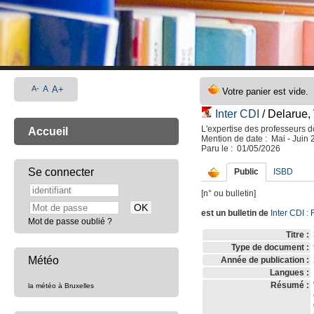
A-
A
A+
Inter CDI
/ Delarue,
L'expertise des professeurs 
Accueil
Mention de date : Mai - Juin
Paru le : 01/05/2026
Se connecter
Public
ISBD
[n° ou bulletin]
est un bulletin de
Inter CDI
: 
Mot de passe oublié ?
Titre :
Type de document :
Météo
Année de publication :
Langues :
Résumé :
la météo à Bruxelles