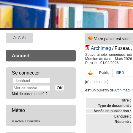
A-
A
A+
Archimag
/ Fuzeau, 
Souveraineté numérique: qui 
Accueil
Mention de date : Mars 2026
Paru le : 01/03/2026
Se connecter
Public
ISBD
[n° ou bulletin]
est un bulletin de
Archimag
: 
Mot de passe oublié ?
Titre :
Type de document :
Météo
Année de publication :
Langues :
la météo à Bruxelles
Résumé :