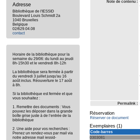
Note de contenu :
Adresse
Bibliothèque de l'IESSID
Boulevard Louis Schmidt 2a
1040 Bruxelles
Belgique
02/629.04.08
contact
Horaire de la bibliothèque pour la
semaine du 29/06: du lundi au jeudi
8h-15h30 et le vendredi 8h-12h
La bibliothèque sera fermée à partir
du vendredi 3 juillet jusqu'au 16
août inclus. Réouverture le 17 août
à 8h.
Si la bibliothèque est fermée et que
vous souhaitez :
Permalink :
1. Remettre des documents : Vous
pouvez les déposer dans la grande
Réservation
boîte grise juste à de l’entrée de la
Réserver ce document
bibliothèque
Exemplaires (1)
2. Une aide pour vos recherches :
Code-barres
Prenez un rendez-vous par mail via
notre adresse mail iessid-
0303081