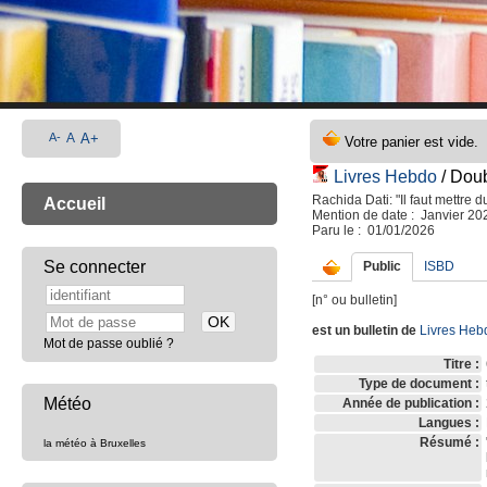
A-
A
A+
Livres Hebdo
/ Doub
Rachida Dati: "Il faut mettre du
Accueil
Mention de date : Janvier 20
Paru le : 01/01/2026
Se connecter
Public
ISBD
[n° ou bulletin]
est un bulletin de
Livres Heb
Mot de passe oublié ?
Titre :
Type de document :
Météo
Année de publication :
Langues :
Résumé :
la météo à Bruxelles