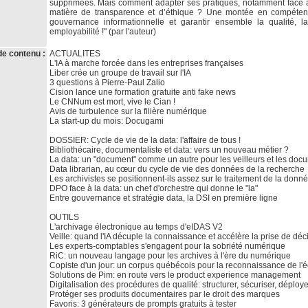
supprimées. Mais comment adapter ses pratiques, notamment face à l
matière de transparence et d’éthique ? Une montée en compétenc
gouvernance informationnelle et garantir ensemble la qualité,
employabilité !" (par l'auteur)
de contenu :
ACTUALITES
L'IA à marche forcée dans les entreprises françaises
Liber crée un groupe de travail sur l'IA
3 questions à Pierre-Paul Zalio
Cision lance une formation gratuite anti fake news
Le CNNum est mort, vive le Cian !
Avis de turbulence sur la filière numérique
La start-up du mois: Docugami
DOSSIER: Cycle de vie de la data: l'affaire de tous !
Bibliothécaire, documentaliste et data: vers un nouveau métier ?
La data: un "document" comme un autre pour les veilleurs et les docu
Data librarian, au cœur du cycle de vie des données de la recherche
Les archivistes se positionnent-ils assez sur le traitement de la donn
DPO face à la data: un chef d'orchestre qui donne le "la"
Entre gouvernance et stratégie data, la DSI en première ligne
OUTILS
L'archivage électronique au temps d'eIDAS V2
Veille: quand l'IA décuple la connaissance et accélère la prise de déc
Les experts-comptables s'engagent pour la sobriété numérique
RiC: un nouveau langage pour les archives à l'ère du numérique
Copiste d'un jour: un corpus québécois pour la reconnaissance de l'é
Solutions de Pim: en route vers le product experience management
Digitalisation des procédures de qualité: structurer, sécuriser, déploye
Protéger ses produits documentaires par le droit des marques
Favoris: 3 générateurs de prompts gratuits à tester