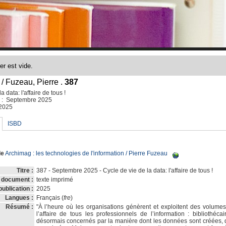
/ Fuzeau, Pierre .
387
a data: l'affaire de tous !
e : Septembre 2025
/2025
ISBD
de
Archimag
: les technologies de l'information
/
Pierre Fuzeau
Titre :
387 - Septembre 2025 - Cycle de vie de la data: l'affaire de tous !
 document :
texte imprimé
ublication :
2025
Langues :
Français (
fre
)
Résumé :
"À l’heure où les organisations génèrent et exploitent des volume
l’affaire de tous les professionnels de l’information : bibliothéca
désormais concernés par la manière dont les données sont créées, q