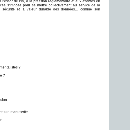
’essor de l’IA, à la pression réglementaire et aux attentes en
es s’impose pour se mettre collectivement au service de la
 la sécurité et la valeur durable des données… comme son
mentalistes ?
ée ?
ision
criture manuscrite
r