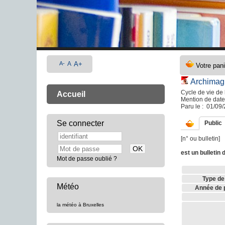
A-
A
A+
Archimag
Cycle de vie de l
Accueil
Mention de dat
Paru le : 01/09
Se connecter
Public
[n° ou bulletin]
est un bulletin 
Mot de passe oublié ?
Type de
Météo
Année de p
la météo à Bruxelles