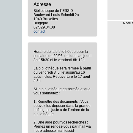
Adresse
Bibliothèque de l'IESSID
Boulevard Louis Schmidt 2a
1040 Bruxelles
Belgique
Note 
02/629.04.08
contact
Horaire de la bibliothèque pour la
semaine du 29/06: du lundi au jeudi
8h-15h30 et le vendredi 8h-12h
La bibliothèque sera fermée à partir
du vendredi 3 juillet jusqu'au 16
août inclus. Réouverture le 17 août
à 8h.
Si la bibliothèque est fermée et que
vous souhaitez :
1. Remettre des documents : Vous
pouvez les déposer dans la grande
boîte grise juste à de l’entrée de la
bibliothèque
2. Une aide pour vos recherches :
Prenez un rendez-vous par mail via
notre adresse mail iessid-