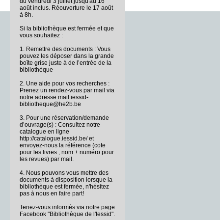
du vendredi 3 juillet jusqu'au 16
août inclus. Réouverture le 17 août
à 8h.
Si la bibliothèque est fermée et que
vous souhaitez :
1. Remettre des documents : Vous
pouvez les déposer dans la grande
boîte grise juste à de l’entrée de la
bibliothèque
2. Une aide pour vos recherches :
Prenez un rendez-vous par mail via
notre adresse mail iessid-
bibliotheque@he2b.be
3. Pour une réservation/demande
d’ouvrage(s) : Consultez notre
catalogue en ligne
http://catalogue.iessid.be/ et
envoyez-nous la référence (cote
pour les livres ; nom + numéro pour
les revues) par mail.
4. Nous pouvons vous mettre des
documents à disposition lorsque la
bibliothèque est fermée, n'hésitez
pas à nous en faire part!
Tenez-vous informés via notre page
Facebook "Bibliothèque de l'Iessid".