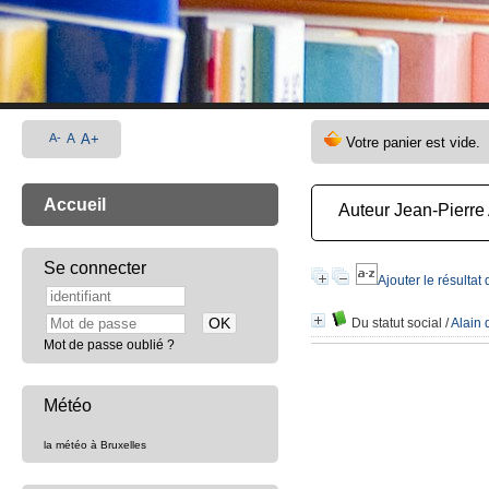
A-
A
A+
Accueil
Auteur Jean-Pierre
Se connecter
Ajouter le résultat
Du statut social
/
Alain 
Mot de passe oublié ?
Météo
la météo à Bruxelles