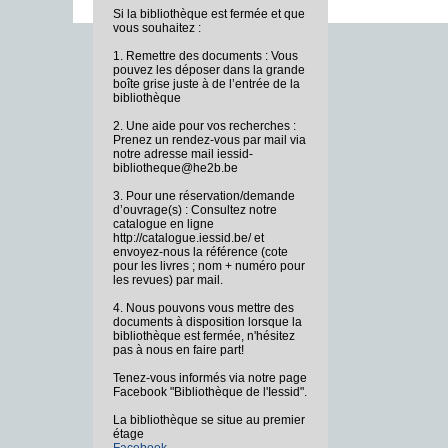
Si la bibliothèque est fermée et que
vous souhaitez :
1. Remettre des documents : Vous
pouvez les déposer dans la grande
boîte grise juste à de l’entrée de la
bibliothèque
2. Une aide pour vos recherches :
Prenez un rendez-vous par mail via
notre adresse mail iessid-
bibliotheque@he2b.be
3. Pour une réservation/demande
d’ouvrage(s) : Consultez notre
catalogue en ligne
http://catalogue.iessid.be/ et
envoyez-nous la référence (cote
pour les livres ; nom + numéro pour
les revues) par mail.
4. Nous pouvons vous mettre des
documents à disposition lorsque la
bibliothèque est fermée, n'hésitez
pas à nous en faire part!
Tenez-vous informés via notre page
Facebook "Bibliothèque de l'Iessid".
La bibliothèque se situe au premier
étage