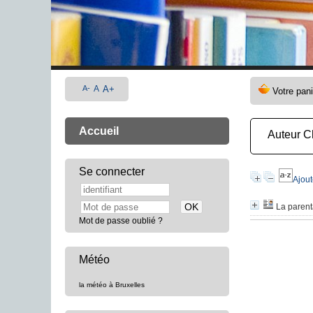
A-
A
A+
Accueil
Auteur Ch
Se connecter
Ajout
La parenta
Mot de passe oublié ?
Météo
la météo à Bruxelles