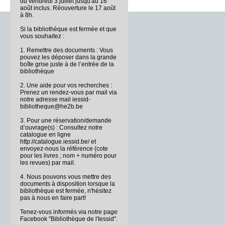
du vendredi 3 juillet jusqu'au 16
août inclus. Réouverture le 17 août
à 8h.
Si la bibliothèque est fermée et que
vous souhaitez :
1. Remettre des documents : Vous
pouvez les déposer dans la grande
boîte grise juste à de l’entrée de la
bibliothèque
2. Une aide pour vos recherches :
Prenez un rendez-vous par mail via
notre adresse mail iessid-
bibliotheque@he2b.be
3. Pour une réservation/demande
d’ouvrage(s) : Consultez notre
catalogue en ligne
http://catalogue.iessid.be/ et
envoyez-nous la référence (cote
pour les livres ; nom + numéro pour
les revues) par mail.
4. Nous pouvons vous mettre des
documents à disposition lorsque la
bibliothèque est fermée, n'hésitez
pas à nous en faire part!
Tenez-vous informés via notre page
Facebook "Bibliothèque de l'Iessid".