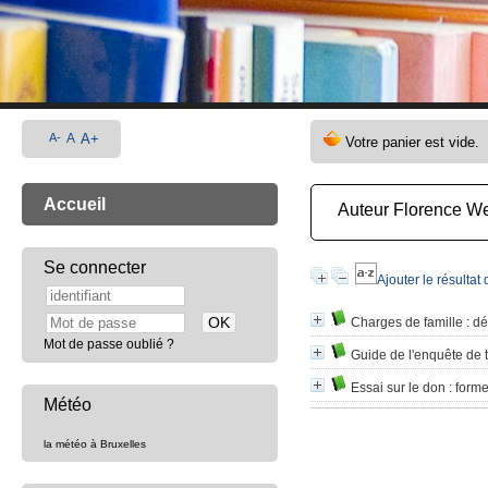
A-
A
A+
Accueil
Auteur Florence W
Se connecter
Ajouter le résultat
Charges de famille
: d
Mot de passe oublié ?
Guide de l'enquête de t
Essai sur le don
: forme
Météo
la météo à Bruxelles