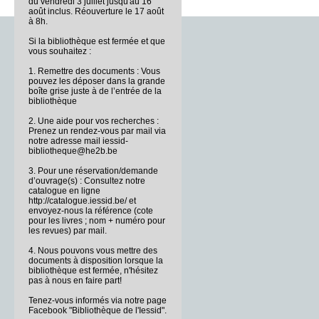
du vendredi 3 juillet jusqu'au 16
août inclus. Réouverture le 17 août
à 8h.
Si la bibliothèque est fermée et que
vous souhaitez :
1. Remettre des documents : Vous
pouvez les déposer dans la grande
boîte grise juste à de l’entrée de la
bibliothèque
2. Une aide pour vos recherches :
Prenez un rendez-vous par mail via
notre adresse mail iessid-
bibliotheque@he2b.be
3. Pour une réservation/demande
d’ouvrage(s) : Consultez notre
catalogue en ligne
http://catalogue.iessid.be/ et
envoyez-nous la référence (cote
pour les livres ; nom + numéro pour
les revues) par mail.
4. Nous pouvons vous mettre des
documents à disposition lorsque la
bibliothèque est fermée, n'hésitez
pas à nous en faire part!
Tenez-vous informés via notre page
Facebook "Bibliothèque de l'Iessid".