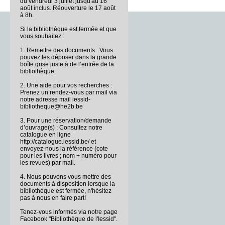
du vendredi 3 juillet jusqu'au 16
août inclus. Réouverture le 17 août
à 8h.
Si la bibliothèque est fermée et que
vous souhaitez :
1. Remettre des documents : Vous
pouvez les déposer dans la grande
boîte grise juste à de l’entrée de la
bibliothèque
2. Une aide pour vos recherches :
Prenez un rendez-vous par mail via
notre adresse mail iessid-
bibliotheque@he2b.be
3. Pour une réservation/demande
d’ouvrage(s) : Consultez notre
catalogue en ligne
http://catalogue.iessid.be/ et
envoyez-nous la référence (cote
pour les livres ; nom + numéro pour
les revues) par mail.
4. Nous pouvons vous mettre des
documents à disposition lorsque la
bibliothèque est fermée, n'hésitez
pas à nous en faire part!
Tenez-vous informés via notre page
Facebook "Bibliothèque de l'Iessid".