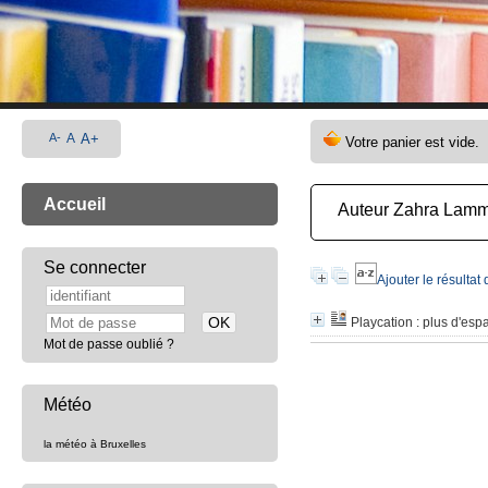
A-
A
A+
Accueil
Auteur Zahra Lam
Se connecter
Ajouter le résultat
Playcation
: plus d'esp
Mot de passe oublié ?
Météo
la météo à Bruxelles