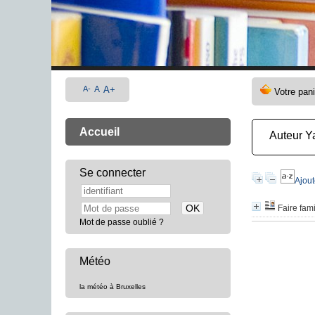
A-
A
A+
Accueil
Auteur Y
Se connecter
Ajout
Faire fam
Mot de passe oublié ?
Météo
la météo à Bruxelles