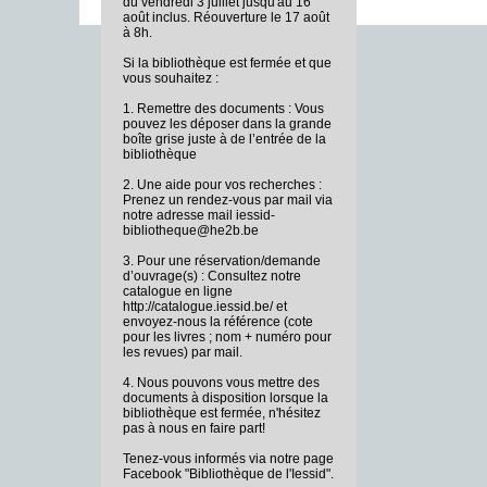
du vendredi 3 juillet jusqu'au 16
août inclus. Réouverture le 17 août
à 8h.
Si la bibliothèque est fermée et que
vous souhaitez :
1. Remettre des documents : Vous
pouvez les déposer dans la grande
boîte grise juste à de l’entrée de la
bibliothèque
2. Une aide pour vos recherches :
Prenez un rendez-vous par mail via
notre adresse mail iessid-
bibliotheque@he2b.be
3. Pour une réservation/demande
d’ouvrage(s) : Consultez notre
catalogue en ligne
http://catalogue.iessid.be/ et
envoyez-nous la référence (cote
pour les livres ; nom + numéro pour
les revues) par mail.
4. Nous pouvons vous mettre des
documents à disposition lorsque la
bibliothèque est fermée, n'hésitez
pas à nous en faire part!
Tenez-vous informés via notre page
Facebook "Bibliothèque de l'Iessid".