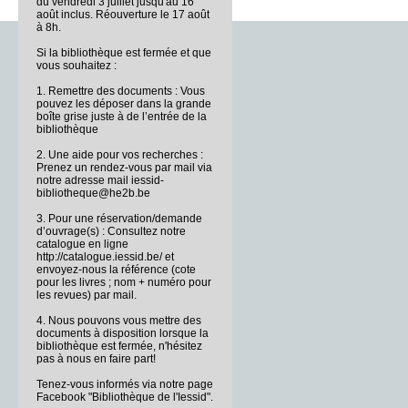
du vendredi 3 juillet jusqu'au 16
août inclus. Réouverture le 17 août
à 8h.
Si la bibliothèque est fermée et que
vous souhaitez :
1. Remettre des documents : Vous
pouvez les déposer dans la grande
boîte grise juste à de l’entrée de la
bibliothèque
2. Une aide pour vos recherches :
Prenez un rendez-vous par mail via
notre adresse mail iessid-
bibliotheque@he2b.be
3. Pour une réservation/demande
d’ouvrage(s) : Consultez notre
catalogue en ligne
http://catalogue.iessid.be/ et
envoyez-nous la référence (cote
pour les livres ; nom + numéro pour
les revues) par mail.
4. Nous pouvons vous mettre des
documents à disposition lorsque la
bibliothèque est fermée, n'hésitez
pas à nous en faire part!
Tenez-vous informés via notre page
Facebook "Bibliothèque de l'Iessid".