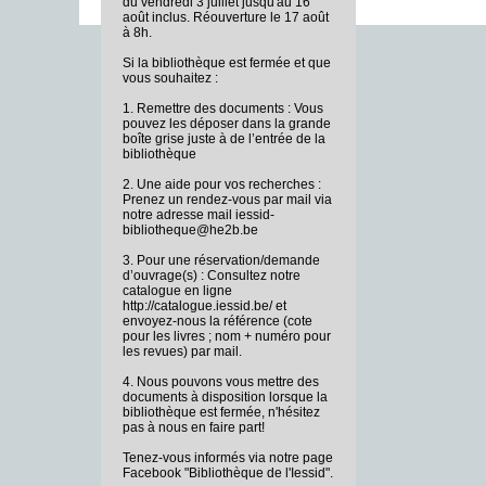
du vendredi 3 juillet jusqu'au 16
août inclus. Réouverture le 17 août
à 8h.
Si la bibliothèque est fermée et que
vous souhaitez :
1. Remettre des documents : Vous
pouvez les déposer dans la grande
boîte grise juste à de l’entrée de la
bibliothèque
2. Une aide pour vos recherches :
Prenez un rendez-vous par mail via
notre adresse mail iessid-
bibliotheque@he2b.be
3. Pour une réservation/demande
d’ouvrage(s) : Consultez notre
catalogue en ligne
http://catalogue.iessid.be/ et
envoyez-nous la référence (cote
pour les livres ; nom + numéro pour
les revues) par mail.
4. Nous pouvons vous mettre des
documents à disposition lorsque la
bibliothèque est fermée, n'hésitez
pas à nous en faire part!
Tenez-vous informés via notre page
Facebook "Bibliothèque de l'Iessid".