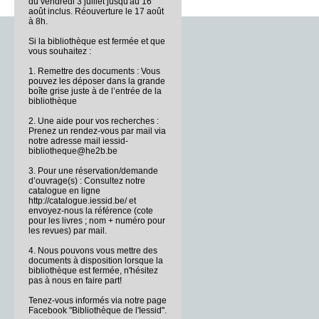
du vendredi 3 juillet jusqu'au 16
août inclus. Réouverture le 17 août
à 8h.
Si la bibliothèque est fermée et que
vous souhaitez :
1. Remettre des documents : Vous
pouvez les déposer dans la grande
boîte grise juste à de l’entrée de la
bibliothèque
2. Une aide pour vos recherches :
Prenez un rendez-vous par mail via
notre adresse mail iessid-
bibliotheque@he2b.be
3. Pour une réservation/demande
d’ouvrage(s) : Consultez notre
catalogue en ligne
http://catalogue.iessid.be/ et
envoyez-nous la référence (cote
pour les livres ; nom + numéro pour
les revues) par mail.
4. Nous pouvons vous mettre des
documents à disposition lorsque la
bibliothèque est fermée, n'hésitez
pas à nous en faire part!
Tenez-vous informés via notre page
Facebook "Bibliothèque de l'Iessid".