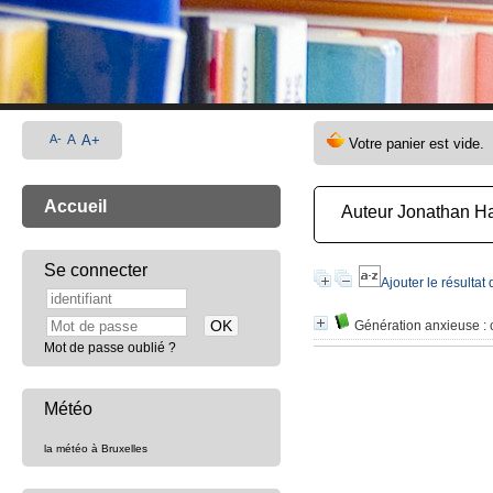
A-
A
A+
Accueil
Auteur Jonathan Ha
Se connecter
Ajouter le résultat
Génération anxieuse
: 
Mot de passe oublié ?
Météo
la météo à Bruxelles