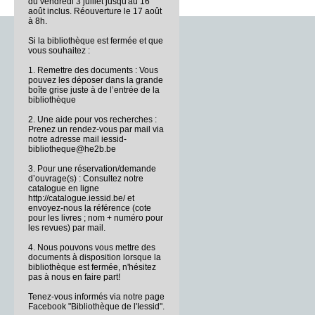
du vendredi 3 juillet jusqu'au 16
août inclus. Réouverture le 17 août
à 8h.
Si la bibliothèque est fermée et que
vous souhaitez :
1. Remettre des documents : Vous
pouvez les déposer dans la grande
boîte grise juste à de l’entrée de la
bibliothèque
2. Une aide pour vos recherches :
Prenez un rendez-vous par mail via
notre adresse mail iessid-
bibliotheque@he2b.be
3. Pour une réservation/demande
d’ouvrage(s) : Consultez notre
catalogue en ligne
http://catalogue.iessid.be/ et
envoyez-nous la référence (cote
pour les livres ; nom + numéro pour
les revues) par mail.
4. Nous pouvons vous mettre des
documents à disposition lorsque la
bibliothèque est fermée, n'hésitez
pas à nous en faire part!
Tenez-vous informés via notre page
Facebook "Bibliothèque de l'Iessid".