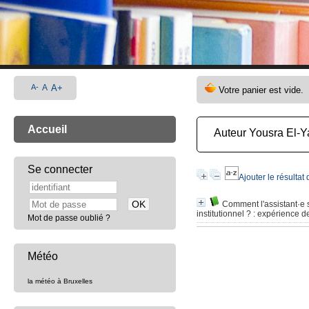
A-
A
A+
Accueil
Auteur Yousra El-
Se connecter
Ajouter le résultat
Comment l'assistant·e s
institutionnel ?
: expérience de
Mot de passe oublié ?
Météo
la météo à Bruxelles