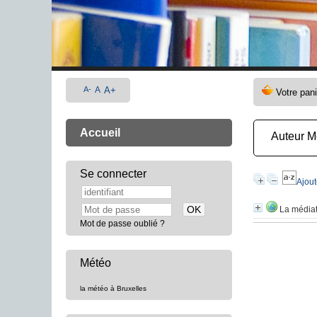
A-
A
A+
Accueil
Auteur M
Se connecter
Ajout
La médiat
Mot de passe oublié ?
Météo
la météo à Bruxelles