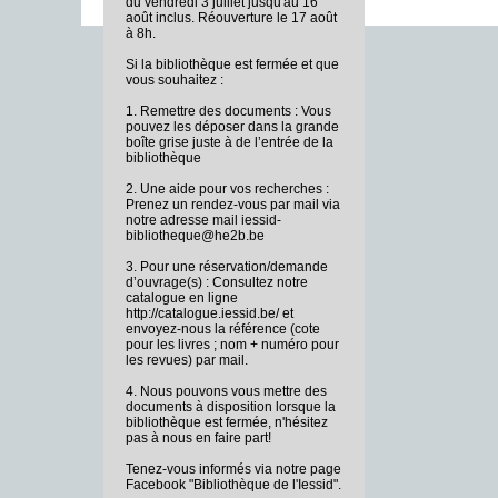
du vendredi 3 juillet jusqu'au 16
août inclus. Réouverture le 17 août
à 8h.
Si la bibliothèque est fermée et que
vous souhaitez :
1. Remettre des documents : Vous
pouvez les déposer dans la grande
boîte grise juste à de l’entrée de la
bibliothèque
2. Une aide pour vos recherches :
Prenez un rendez-vous par mail via
notre adresse mail iessid-
bibliotheque@he2b.be
3. Pour une réservation/demande
d’ouvrage(s) : Consultez notre
catalogue en ligne
http://catalogue.iessid.be/ et
envoyez-nous la référence (cote
pour les livres ; nom + numéro pour
les revues) par mail.
4. Nous pouvons vous mettre des
documents à disposition lorsque la
bibliothèque est fermée, n'hésitez
pas à nous en faire part!
Tenez-vous informés via notre page
Facebook "Bibliothèque de l'Iessid".