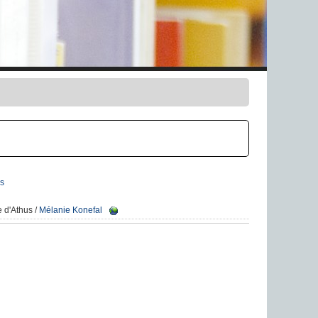
s
e d'Athus
/
Mélanie Konefal