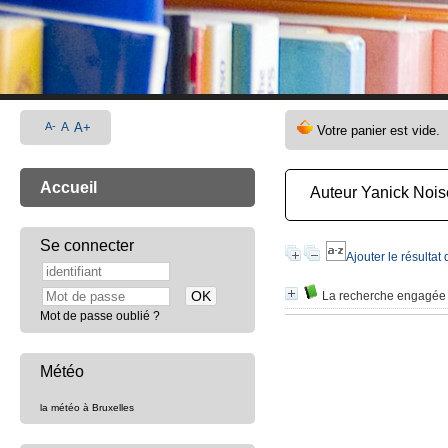
A-
A
A+
Accueil
Auteur Yanick Noi
Se connecter
Ajouter le résultat
La recherche engagée su
Mot de passe oublié ?
Météo
la météo à Bruxelles