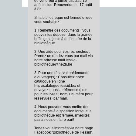
du vendredi 3 juillet jusqu'au 16
août inclus. Réouverture le 17 août
à 8h.
Si la bibliothèque est fermée et que
vous souhaitez :
1. Remettre des documents : Vous
pouvez les déposer dans la grande
boîte grise juste à de l’entrée de la
bibliothèque
2. Une aide pour vos recherches :
Prenez un rendez-vous par mail via
notre adresse mail iessid-
bibliotheque@he2b.be
3. Pour une réservation/demande
d’ouvrage(s) : Consultez notre
catalogue en ligne
http://catalogue.iessid.be/ et
envoyez-nous la référence (cote
pour les livres ; nom + numéro pour
les revues) par mail.
4. Nous pouvons vous mettre des
documents à disposition lorsque la
bibliothèque est fermée, n'hésitez
pas à nous en faire part!
Tenez-vous informés via notre page
Facebook "Bibliothèque de l'Iessid".