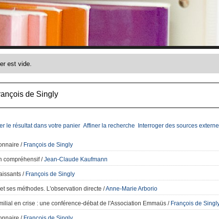
rançois de Singly
er le résultat dans votre panier
Affiner la recherche
Interroger des sources externe
onnaire
/
François de Singly
en compréhensif
/
Jean-Claude Kaufmann
aissants
/
François de Singly
 et ses méthodes. L'observation directe
/
Anne-Marie Arborio
milial en crise
: une conférence-débat de l'Association Emmaüs
/
François de Singl
onnaire
/
François de Singly