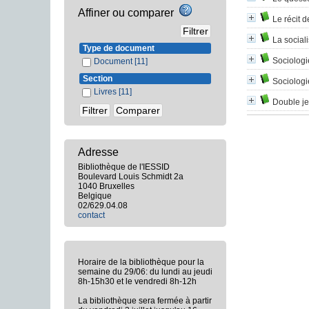
Affiner ou comparer
Le récit d
La sociali
Type de document
Sociologi
Document
[11]
Section
Sociologie
Livres
[11]
Double je
Adresse
Bibliothèque de l'IESSID
Boulevard Louis Schmidt 2a
1040 Bruxelles
Belgique
02/629.04.08
contact
Horaire de la bibliothèque pour la
semaine du 29/06: du lundi au jeudi
8h-15h30 et le vendredi 8h-12h
La bibliothèque sera fermée à partir