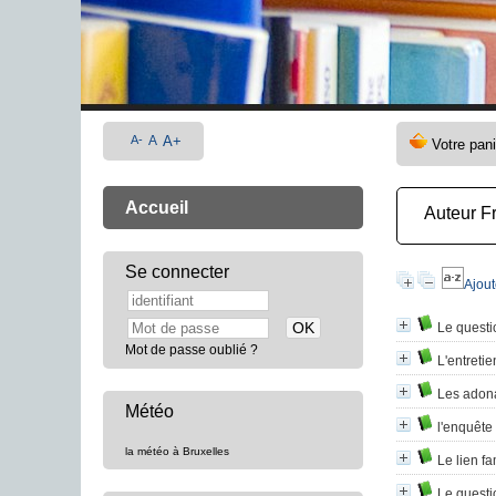
A-
A
A+
Accueil
Auteur F
Se connecter
Ajout
Le questi
Mot de passe oublié ?
L'entreti
Les adon
Météo
l'enquête
la météo à Bruxelles
Le lien fa
Le questi