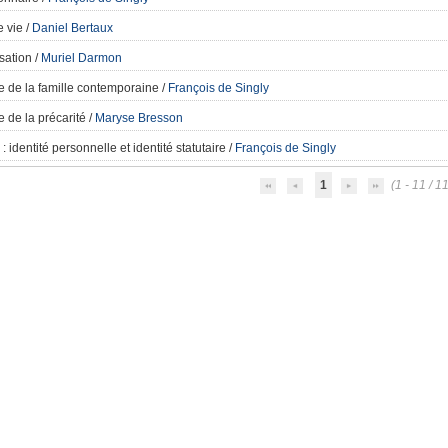
e vie
/
Daniel Bertaux
sation
/
Muriel Darmon
e de la famille contemporaine
/
François de Singly
 de la précarité
/
Maryse Bresson
: identité personnelle et identité statutaire
/
François de Singly
1
(1 - 11 / 11