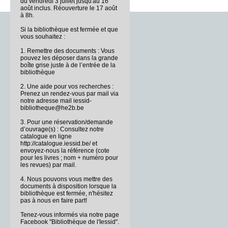
du vendredi 3 juillet jusqu'au 16
août inclus. Réouverture le 17 août
à 8h.
Si la bibliothèque est fermée et que
vous souhaitez :
1. Remettre des documents : Vous
pouvez les déposer dans la grande
boîte grise juste à de l’entrée de la
bibliothèque
2. Une aide pour vos recherches :
Prenez un rendez-vous par mail via
notre adresse mail iessid-
bibliotheque@he2b.be
3. Pour une réservation/demande
d’ouvrage(s) : Consultez notre
catalogue en ligne
http://catalogue.iessid.be/ et
envoyez-nous la référence (cote
pour les livres ; nom + numéro pour
les revues) par mail.
4. Nous pouvons vous mettre des
documents à disposition lorsque la
bibliothèque est fermée, n'hésitez
pas à nous en faire part!
Tenez-vous informés via notre page
Facebook "Bibliothèque de l'Iessid".