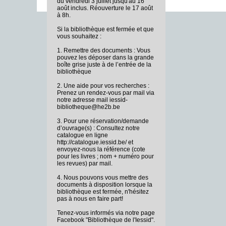
du vendredi 3 juillet jusqu'au 16
août inclus. Réouverture le 17 août
à 8h.
Si la bibliothèque est fermée et que
vous souhaitez :
1. Remettre des documents : Vous
pouvez les déposer dans la grande
boîte grise juste à de l’entrée de la
bibliothèque
2. Une aide pour vos recherches :
Prenez un rendez-vous par mail via
notre adresse mail iessid-
bibliotheque@he2b.be
3. Pour une réservation/demande
d’ouvrage(s) : Consultez notre
catalogue en ligne
http://catalogue.iessid.be/ et
envoyez-nous la référence (cote
pour les livres ; nom + numéro pour
les revues) par mail.
4. Nous pouvons vous mettre des
documents à disposition lorsque la
bibliothèque est fermée, n'hésitez
pas à nous en faire part!
Tenez-vous informés via notre page
Facebook "Bibliothèque de l'Iessid".