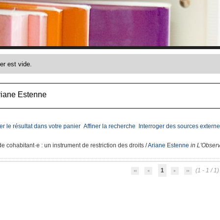
riane Estenne
er le résultat dans votre panier
Affiner la recherche
Interroger des sources externe
 de cohabitant·e
: un instrument de restriction des droits
/
Ariane Estenne
in L'Observ
1
(1 - 1 / 1)