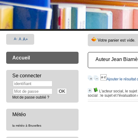
A-
A
A+
Accueil
Auteur Jean Biarnè
Se connecter
Ajouter le résultat
L'acteur social, le suje
social : le sujet et l'évaluat
Mot de passe oublié ?
Météo
la météo à Bruxelles