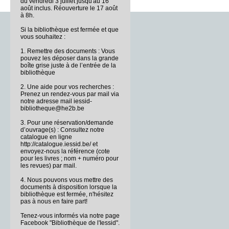
du vendredi 3 juillet jusqu'au 16
août inclus. Réouverture le 17 août
à 8h.
Si la bibliothèque est fermée et que
vous souhaitez :
1. Remettre des documents : Vous
pouvez les déposer dans la grande
boîte grise juste à de l’entrée de la
bibliothèque
2. Une aide pour vos recherches :
Prenez un rendez-vous par mail via
notre adresse mail iessid-
bibliotheque@he2b.be
3. Pour une réservation/demande
d’ouvrage(s) : Consultez notre
catalogue en ligne
http://catalogue.iessid.be/ et
envoyez-nous la référence (cote
pour les livres ; nom + numéro pour
les revues) par mail.
4. Nous pouvons vous mettre des
documents à disposition lorsque la
bibliothèque est fermée, n'hésitez
pas à nous en faire part!
Tenez-vous informés via notre page
Facebook "Bibliothèque de l'Iessid".