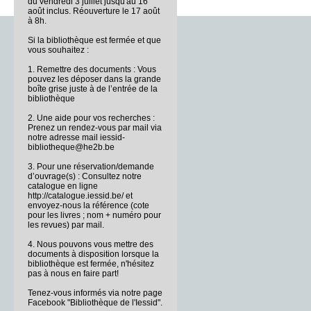
du vendredi 3 juillet jusqu'au 16
août inclus. Réouverture le 17 août
à 8h.
Si la bibliothèque est fermée et que
vous souhaitez :
1. Remettre des documents : Vous
pouvez les déposer dans la grande
boîte grise juste à de l’entrée de la
bibliothèque
2. Une aide pour vos recherches :
Prenez un rendez-vous par mail via
notre adresse mail iessid-
bibliotheque@he2b.be
3. Pour une réservation/demande
d’ouvrage(s) : Consultez notre
catalogue en ligne
http://catalogue.iessid.be/ et
envoyez-nous la référence (cote
pour les livres ; nom + numéro pour
les revues) par mail.
4. Nous pouvons vous mettre des
documents à disposition lorsque la
bibliothèque est fermée, n'hésitez
pas à nous en faire part!
Tenez-vous informés via notre page
Facebook "Bibliothèque de l'Iessid".